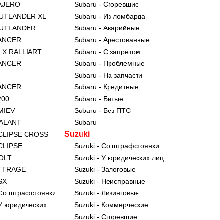
PAJERO
Subaru - Сгоревшие
 OUTLANDER XL
Subaru - Из ломбарда
 OUTLANDER
Subaru - Аварийные
LANCER
Subaru - Арестованные
 X RALLIART
Subaru - С запретом
LANCER
Subaru - Проблемные
N
Subaru - На запчасти
LANCER
Subaru - Кредитные
200
Subaru - Битые
-MIEV
Subaru - Без ПТС
GALANT
Subaru
Suzuki
 ECLIPSE CROSS
ECLIPSE
Suzuki - Со штрафстоянки
COLT
Suzuki - У юридических лиц
 ATTRAGE
Suzuki - Залоговые
ASX
Suzuki - Неисправные
- Со штрафстоянки
Suzuki - Лизинговые
- У юридических
Suzuki - Коммерческие
Suzuki - Сгоревшие