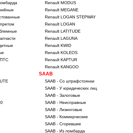
ломбарда
Renault MODUS
арийные
Renault MEGANE
естованные
Renault LOGAN STEPWAY
апретом
Renault LOGAN
облемные
Renault LATITUDE
запчасти
Renault LAGUNA
дитные
Renault KWID
ые
Renault KOLEOS
 ПТС
Renault KAPTUR
Renault KANGOO
SAAB
BUTE
SAAB - Со штрафстоянки
SAAB - У юридических лиц
5
SAAB - Залоговые
30
SAAB - Неисправные
SAAB - Лизинговые
SAAB - Коммерческие
SAAB - Сгоревшие
SAAB - Из ломбарда