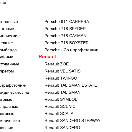
кая
исправные
Porsche 911 CARRERA
инговые
Porsche 718 SPYDER
ммерческие
Porsche 718 CAYMAN
ревшие
Porsche 718 BOXSTER
ломбарда
Porsche - Со штрафстоянки
Renault
арийные
стованные
Renault ZOE
апретом
Renault VEL SATIS
Renault TWINGO
 штрафстоянки
Renault TALISMAN ESTATE
ридических лиц
Renault TALISMAN
оговые
Renault SYMBOL
исправные
Renault SCENIC
инговые
Renault SCALA
ммерческие
Renault SANDERO STEPWAY
оревшие
Renault SANDERO