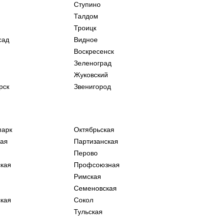
Ступино
Талдом
Троицк
сад
Видное
Воскресенск
Зеленоград
Жуковский
рск
Звенигород
парк
Октябрьская
кая
Партизанская
Перово
кая
Профсоюзная
Римская
Семеновская
кая
Сокол
Тульская