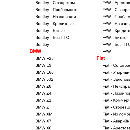
Bentley - С запретом
FAW - Аресто
Bentley - Проблемные
FAW - С запр
Bentley - На запчасти
FAW - Пробл
Bentley - Кредитные
FAW - На запч
Bentley - Битые
FAW - Кредит
Bentley - Без ПТС
FAW - Битые
Bentley
FAW - Без ПТ
BMW
FAW
Fiat
BMW F23
BMW E9
Fiat - Со штр
BMW E66
Fiat - У юрид
BMW 502
Fiat - Залогов
BMW Z8
Fiat - Неиспр
BMW Z4
Fiat - Лизинго
BMW Z1
Fiat - Коммер
BMW Z
Fiat - Сгорев
BMW XM
Fiat - Из лом
BMW X7
Fiat - Аварий
BMW X6
Fiat - Аресто