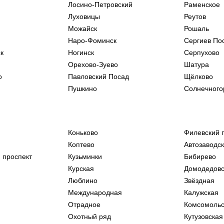
Лосино-Петровский
Раменское
Луховицы
Реутов
Можайск
Рошаль
Наро-Фоминск
Сергиев По
к
Ногинск
Серпухово
Орехово-Зуево
Шатура
о
Павловский Посад
Щёлково
Пушкино
Солнечного
Коньково
Филевский 
Коптево
Автозаводс
 проспект
Кузьминки
Бибирево
Курская
Домодедовс
Люблино
Звёздная
Международная
Калужская
Отрадное
Комсомольс
Охотный ряд
Кутузовская