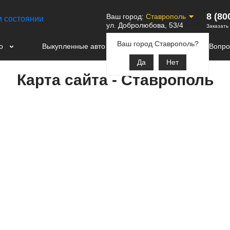
8 (80
Ваш город:
Ставрополь
ул. Добролюбова, 53/4
Заказать
Ваш город Ставрополь?
о
Выкупленные авто
Контакты
Вопро
Да
Нет
Карта сайта - Ставрополь
 маркам
Выкупленные авто
Контакты
Вопросы и ответы
z
О компании
Акции
Наша команда
Отзывы
Сотрудничество