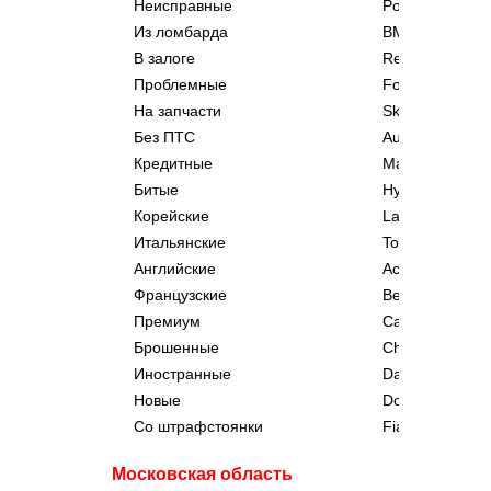
Неисправные
Porsche
Из ломбарда
BMW
В залоге
Renault
Проблемные
Ford
На запчасти
Skoda
Без ПТС
Audi
Кредитные
Mazda
Битые
Hyundai
Корейские
Lada
Итальянские
Toyota
Английские
Acura
Французские
Bentley
Премиум
Cadillac
Брошенные
Chevrolet
Иностранные
Daewoo
Новые
Dodge
Со штрафстоянки
Fiat
У юридических лиц
Great Wall
Московская область
В лизинге
Honda