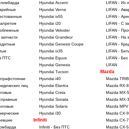
 ломбарда
Hyundai Accent
LIFAN - Из 
арийные
Hyundai Verna
LIFAN - Ав
естованные
Hyundai ix55
LIFAN - Ар
запретом
Hyundai i20
LIFAN - С з
роблемные
Hyundai Veloster
LIFAN - Пр
 запчасти
Hyundai Grandeur
LIFAN - На 
едитные
Hyundai Genesis Coupe
LIFAN - Кре
тые
Hyundai ix35
LIFAN - Бит
з ПТС
Hyundai Equus
LIFAN - Без
Hyundai Genesis
LIFAN
Mazda
Hyundai Tucson
штрафстоянки
Hyundai i40
Mazda TRI
ридических лиц
Hyundai Elantra
Mazda RX-8
оговые
Hyundai Creta
Mazda MX-
справные
Hyundai Sonata
Mazda MX-
инговые
Hyundai Solaris
Mazda MPV
мерческие
Hyundai i30
Mazda CX-9
Infiniti
ревшие
Mazda CX-7
ломбарда
Infiniti - Без ПТС
Mazda CX-5