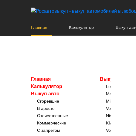
Главная
Калькулятор
Выкуп авт
Главная
Выкуп авто по
Калькулятор
Lexus
Выкуп авто
Mercedes-Ben
Сгоревшие
Mitsubishi
В аресте
Volvo
Отечественные
Nissan
Коммерческие
KIA
С запретом
Volkswagen