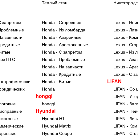
Теплый стан
Нижегородс
 запретом
Honda - Сгоревшие
Lexus - Не
Проблемные
Honda - Из ломбарда
Lexus - Лиз
а запчасти
Honda - Аварийные
Lexus - Ко
Кредитные
Honda - Арестованные
Lexus - Сго
Битые
Honda - С запретом
Lexus - Из 
Без ПТС
Honda - Проблемные
Lexus - Ав
Honda - На запчасти
Lexus - Аре
Honda - Кредитные
Lexus - С з
LIFAN
 штрафстоянки
Honda - Битые
юридических
Honda
LIFAN - Со
hongqi
LIFAN - У ю
логовые
hongqi
LIFAN - Зал
Hyundai
еисправные
LIFAN - Не
зинговые
Hyundai H1
LIFAN - Лиз
ммерческие
Hyundai Matrix
LIFAN - Ко
оревшие
Hyundai Coupe
LIFAN - Сг