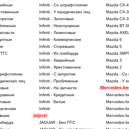
рийные
Infiniti - Со штрафстоянки
Mazda CX-4
стованные
Infiniti - У юридических лиц
Mazda CX-3
апретом
Infiniti - Залоговые
Mazda CX-3
блемные
Infiniti - Неисправные
Mazda BT-5
апчасти
Infiniti - Лизинговые
Mazda AXE
дитные
Infiniti - Коммерческие
Mazda 6
ые
Infiniti - Сгоревшие
Mazda 5
 ПТС
Infiniti - Из ломбарда
Mazda 3MP
Infiniti - Аварийные
Mazda 3
Infiniti - Арестованные
Mazda 2
трафстоянки
Infiniti - С запретом
Mazda - Со
дических лиц
Infiniti - Проблемные
Mazda - У 
Mercedes-be
говые
Infiniti - На запчасти
правные
Infiniti - Кредитные
Mercedes-b
нговые
Infiniti - Битые
Mercedes-b
ерческие
Infiniti
Mercedes-b
jaguar
евшие
Mercedes-b
омбарда
JAGUAR - Без ПТС
Mercedes-b