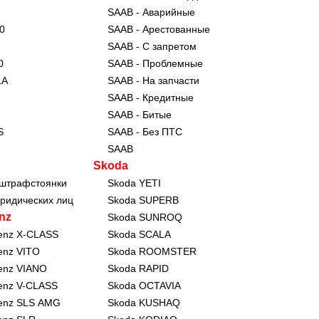
SAAB - Аварийные
0
SAAB - Арестованные
SAAB - С запретом
0
SAAB - Проблемные
LA
SAAB - На запчасти
SAAB - Кредитные
SAAB - Битые
S
SAAB - Без ПТС
SAAB
Skoda
 штрафстоянки
Skoda YETI
юридических лиц
Skoda SUPERB
nz
Skoda SUNROQ
enz X-CLASS
Skoda SCALA
enz VITO
Skoda ROOMSTER
enz VIANO
Skoda RAPID
enz V-CLASS
Skoda OCTAVIA
enz SLS AMG
Skoda KUSHAQ