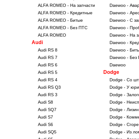
ALFA ROMEO - На запчасти
Daewoo - Ава
ALFA ROMEO - Кредитные
Daewoo - Аре
ALFA ROMEO - Битые
Daewoo - С з
ALFA ROMEO - Без ПТС
Daewoo - Про
ALFA ROMEO
Daewoo - На з
Audi
Daewoo - Кре
Audi RS 8
Daewoo - Бит
Audi RS 7
Daewoo - Без
Audi RS 6
Daewoo
Dodge
Audi RS 5
Audi RS 4
Dodge - Со ш
Audi RS Q3
Dodge - У юри
Audi RS 3
Dodge - Зало
Audi S8
Dodge - Неис
Audi SQ7
Dodge - Лизи
Audi S7
Dodge - Комм
Audi S6
Dodge - Сгор
Audi SQ5
Dodge - Из л