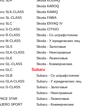
enz SLR
Skoda KODIAQ
Skoda KAROQ
enz SLK-CLASS
Skoda KAMIQ
enz SL-CLASS
Skoda FABIA
enz SLC
Skoda ENYAQ IV
enz S-CLASS
Skoda CITIGO
enz R-CLASS
Skoda - Со штрафстоянки
enz M-CLASS
Skoda - У юридических лиц
enz GLS
Skoda - Залоговые
enz GLK-CLASS
Skoda - Неисправные
enz GLE
Skoda - Лизинговые
enz GL-CLASS
Skoda - Коммерческие
Subaru
enz GLC
enz GLB
Subaru - Со штрафстоянки
enz GLA-CLASS
Subaru - У юридических лиц
enz G-CLASS
Subaru - Залоговые
Subaru - Неисправные
SPACE STAR
Subaru - Лизинговые
 PAJERO SPORT
Subaru - Коммерческие