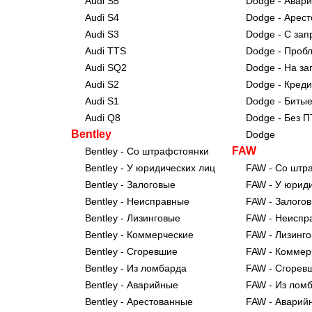
Audi S5
Dodge - Авар
Audi S4
Dodge - Арес
Audi S3
Dodge - С зап
Audi TTS
Dodge - Проб
Audi SQ2
Dodge - На за
Audi S2
Dodge - Кред
Audi S1
Dodge - Биты
Audi Q8
Dodge - Без 
Bentley
Dodge
FAW
Bentley - Со штрафстоянки
Bentley - У юридических лиц
FAW - Со штр
Bentley - Залоговые
FAW - У юрид
Bentley - Неисправные
FAW - Залого
Bentley - Лизинговые
FAW - Неиспр
Bentley - Коммерческие
FAW - Лизинг
Bentley - Сгоревшие
FAW - Коммер
Bentley - Из ломбарда
FAW - Сгорев
Bentley - Аварийные
FAW - Из лом
Bentley - Арестованные
FAW - Аварий