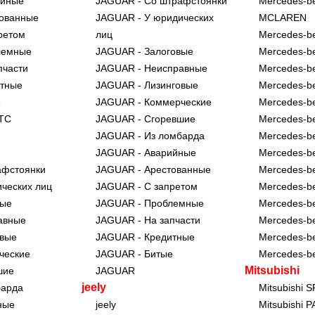
ийные
JAGUAR - Со штрафстоянки
Mercedes-b
тованные
JAGUAR - У юридических
MCLAREN
ретом
лиц
Mercedes-b
лемные
JAGUAR - Залоговые
Mercedes-b
пчасти
JAGUAR - Неисправные
Mercedes-b
итные
JAGUAR - Лизинговые
Mercedes-b
е
JAGUAR - Коммерческие
Mercedes-b
ПТС
JAGUAR - Сгоревшие
Mercedes-b
JAGUAR - Из ломбарда
Mercedes-b
JAGUAR - Аварийные
Mercedes-b
афстоянки
JAGUAR - Арестованные
Mercedes-b
ических лиц
JAGUAR - С запретом
Mercedes-b
вые
JAGUAR - Проблемные
Mercedes-b
авные
JAGUAR - На запчасти
Mercedes-b
овые
JAGUAR - Кредитные
Mercedes-b
ческие
JAGUAR - Битые
Mercedes-b
Mitsubishi
шие
JAGUAR
jeely
барда
Mitsubishi 
ные
jeely
Mitsubishi