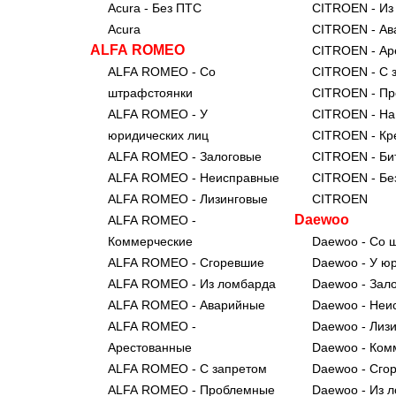
Acura - Без ПТС
CITROEN - Из
Acura
CITROEN - Ав
ALFA ROMEO
CITROEN - Ар
ALFA ROMEO - Со
CITROEN - С 
штрафстоянки
CITROEN - П
ALFA ROMEO - У
CITROEN - На
юридических лиц
CITROEN - Кр
ALFA ROMEO - Залоговые
CITROEN - Би
ALFA ROMEO - Неисправные
CITROEN - Бе
ALFA ROMEO - Лизинговые
CITROEN
Daewoo
ALFA ROMEO -
Коммерческие
Daewoo - Со 
ALFA ROMEO - Сгоревшие
Daewoo - У ю
ALFA ROMEO - Из ломбарда
Daewoo - Зал
ALFA ROMEO - Аварийные
Daewoo - Неи
ALFA ROMEO -
Daewoo - Лиз
Арестованные
Daewoo - Ком
ALFA ROMEO - С запретом
Daewoo - Сго
ALFA ROMEO - Проблемные
Daewoo - Из 