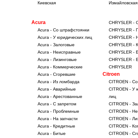
Киевская
Измайловская
Tank
Hongqi
Acura
CHRYSLER - С
Acura - Со штрафстоянки
CHRYSLER - 
Acura - У юридических лиц
CHRYSLER - Н
Acura - Залоговые
CHRYSLER - 
Acura - Неисправные
CHRYSLER - 
Acura - Лизинговые
CHRYSLER - 
Acura - Коммерческие
CHRYSLER
Citroen
Acura - Сгоревшие
Acura - Из ломбарда
CITROEN - Со
Acura - Аварийные
CITROEN - У 
Acura - Арестованные
лиц
Acura - С запретом
CITROEN - За
Acura - Проблемные
CITROEN - Н
Acura - На запчасти
CITROEN - Ли
Acura - Кредитные
CITROEN - Ко
Acura - Битые
CITROEN - Сг