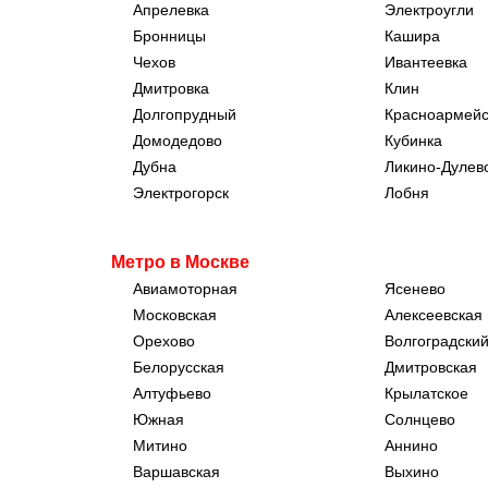
Апрелевка
Электроугли
Праворульные
Infiniti
Бронницы
Кашира
По наследству
Land Rover
Чехов
Ивантеевка
За наличные
Opel
Дмитровка
Клин
Электромобили
Peugeot
Долгопрудный
Красноармейс
Утопленные
Subaru
Домодедово
Кубинка
Из каршеринга
Suzuki
Дубна
Ликино-Дулев
Alfa Romeo
Электрогорск
Лобня
Citroen
Faw
Haima
Метро в Москве
JEEP
Авиамоторная
Ясенево
Lifan
Московская
Алексеевская
SAAB
Орехово
Волгоградский
Chery
Белорусская
Дмитровская
Chrysler
Алтуфьево
Крылатское
Jaguar
Южная
Солнцево
Jeely
Митино
Аннино
Haval
Варшавская
Выхино
Jetour