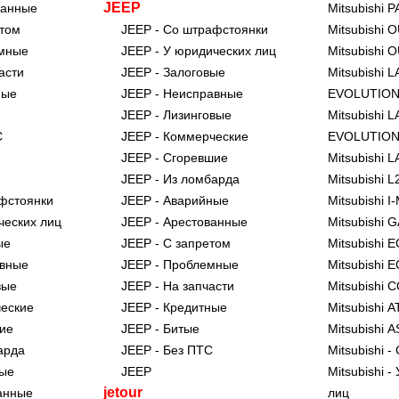
JEEP
ванные
Mitsubishi 
етом
JEEP - Со штрафстоянки
Mitsubishi
емные
JEEP - У юридических лиц
Mitsubishi
асти
JEEP - Залоговые
Mitsubishi 
ные
JEEP - Неисправные
EVOLUTION
JEEP - Лизинговые
Mitsubishi 
С
JEEP - Коммерческие
EVOLUTIO
JEEP - Сгоревшие
Mitsubishi 
JEEP - Из ломбарда
Mitsubishi L
афстоянки
JEEP - Аварийные
Mitsubishi I
ических лиц
JEEP - Арестованные
Mitsubishi 
ые
JEEP - С запретом
Mitsubishi
авные
JEEP - Проблемные
Mitsubishi 
вые
JEEP - На запчасти
Mitsubishi 
ческие
JEEP - Кредитные
Mitsubishi
шие
JEEP - Битые
Mitsubishi 
барда
JEEP - Без ПТС
Mitsubishi 
ные
JEEP
Mitsubishi 
jetour
ванные
лиц